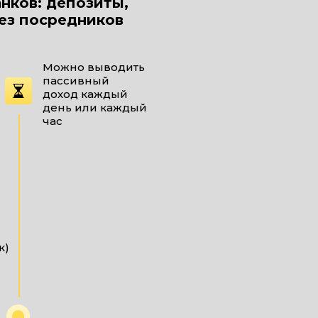
анков: депозиты,
без посредников
Можно выводить
пассивный
доход каждый
день или каждый
час
к)