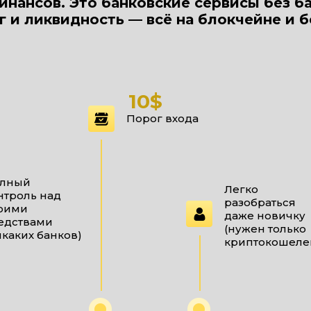
инансов. Это банковские сервисы без б
г и ликвидность — всё на блокчейне и 
10$
Порог входа
лный
Легко
нтроль над
разобраться
оими
даже новичку
едствами
(нужен только
икаких банков)
криптокошеле