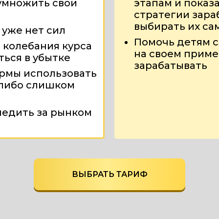
иумножить свои
этапам и показ
стратегии зара
выбирать их са
 уже нет сил
Помочь детям с
 колебания курса
на своем приме
ться в убытке
зарабатывать
ормы использовать
 либо слишком
ледить за рынком
ВЫБРАТЬ ТАРИФ