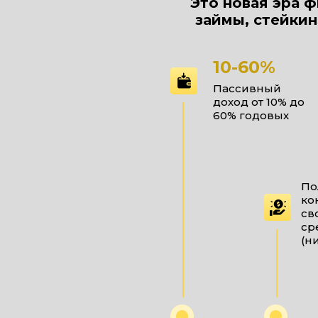
Это новая эра ф
займы, стейкин
10-60%
Пассивный
доход от 10% до
60% годовых
По
ко
св
ср
(н