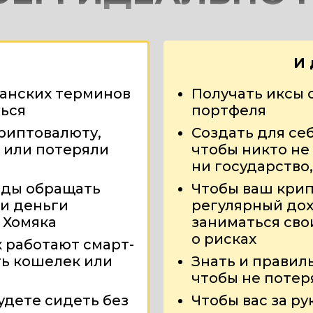
И 
танских терминов
Получать иксы 
ться
портфеля
риптовалюту,
Создать для се
 или потеряли
чтобы никто не
ни государство
нды обращать
Чтобы ваш кри
 и деньги
регулярный дох
 Хомяка
заниматься сво
о рисках
к работают смарт-
ть кошелек или
Знать и правил
чтобы не потер
удете сидеть без
Чтобы вас за ру