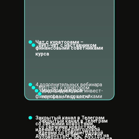
Чат с кураторами –
ВИП-чат с наставником
финансовыми советниками
курса
4 дополнительных вебинара
ВИП-чат с куратором
с кураторами курса–
Индивидуальный инвест-
финансовыми советниками
портфель "под ключ"
Закрытый канал в Телеграм
Закрытый канал в Телеграм
со свежими новостями,
со свежими новостями,
идеями со среднегодовой
идеями со среднегодовой
доходностью 98% - доступ на
доходностью 98% - доступ на