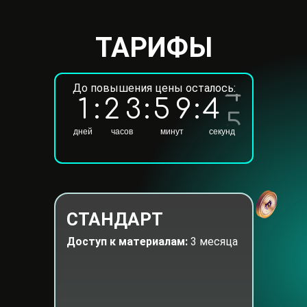
ТАРИФЫ
До повышения цены осталось:
4
1
:
2
3
:
5
9
:
4
5
дней
часов
минут
секунд
СТАНДАРТ
Доступ к материалам:
3 месяца