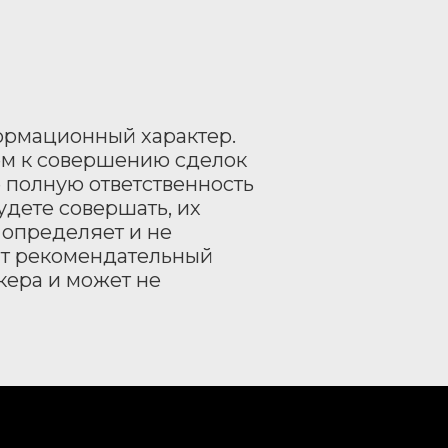
формационный характер.
ем к совершению сделок
е полную ответственность
удете совершать, их
 определяет и не
ит рекомендательный
кера и может не