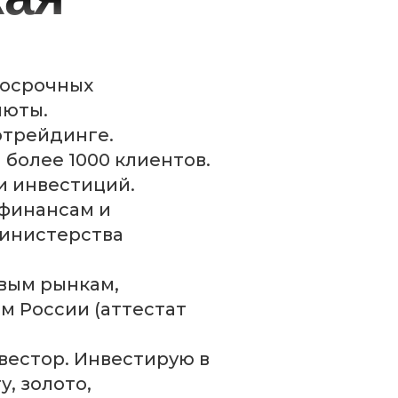
лгосрочных
люты.
отрейдинге.
более 1000 клиентов.
 и инвестиций.
 финансам и
инистерства
вым рынкам,
м России (аттестат
естор. Инвестирую в
у, золото,