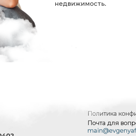
недвижимость.
Политика конф
я
Почта для воп
main@evgenyafi
0402