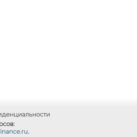
иденциальности
росов:
nance.ru
.